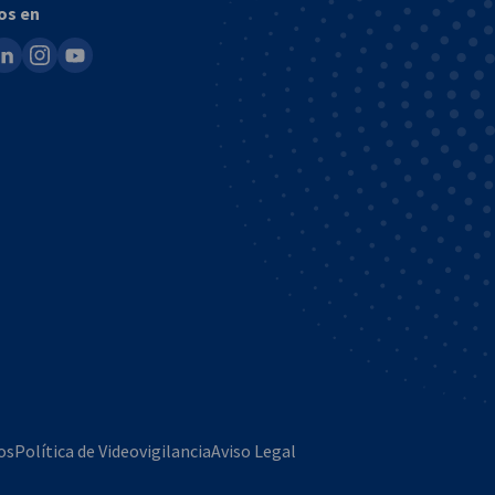
os en
ook
inkedin
instagram
youtube
os
Política de Videovigilancia
Aviso Legal