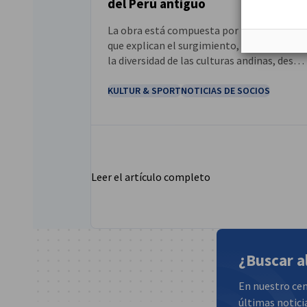
del Perú antiguo
La obra está compuesta por tres tomos
que explican el surgimiento, la evolución y
la diversidad de las culturas andinas, desde
sus orígenes más remotos hasta el apoge
del Imperio inca.
KULTUR & SPORT
NOTICIAS DE SOCIOS
Leer el artículo completo
¿Buscar a
En nuestro cen
últimas notici