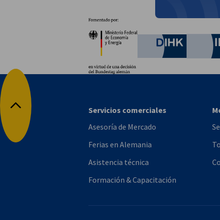
Socios
Ministerio Federal de Ec
German C
Servicios comerciales
M
Volver arriba
Asesoría de Mercado
Se
Ferias en Alemania
To
Asistencia técnica
Co
Formación & Capacitación