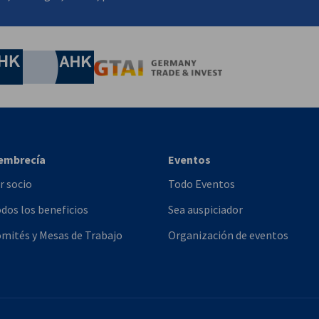
onomía y Energía
Chamber of Commerce and Industry
hamber of Commerce and Industry
AHK.de
Germany Trade & In
embrecía
Eventos
r socio
Todo Eventos
dos los beneficios
Sea auspiciador
mités y Mesas de Trabajo
Organización de eventos