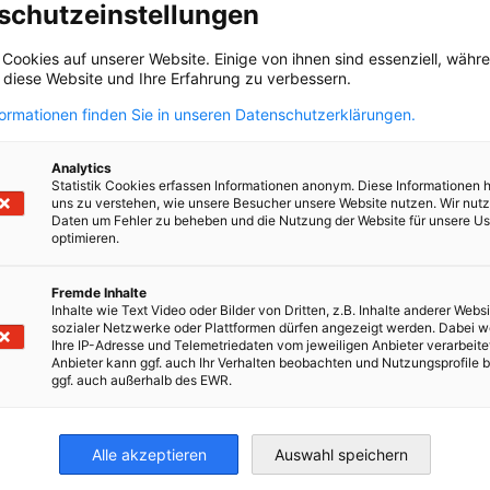
schutzeinstellungen
 Cookies auf unserer Website. Einige von ihnen sind essenziell, wäh
, diese Website und Ihre Erfahrung zu verbessern.
formationen finden Sie in unseren Datenschutzerklärungen.
Analytics
Statistik Cookies erfassen Informationen anonym. Diese Informationen 
uns zu verstehen, wie unsere Besucher unsere Website nutzen. Wir nut
Daten um Fehler zu beheben und die Nutzung der Website für unsere Us
optimieren.
Fremde Inhalte
Inhalte wie Text Video oder Bilder von Dritten, z.B. Inhalte anderer Websi
Convocatoria para una
sozialer Netzwerke oder Plattformen dürfen angezeigt werden. Dabei 
Consultoría especializada en
Ihre IP-Adresse und Telemetriedaten vom jeweiligen Anbieter verarbeite
NOTICIAS
Anbieter kann ggf. auch Ihr Verhalten beobachten und Nutzungsprofile b
Economía Circular
ggf. auch außerhalb des EWR.
Oportunidad laboral en el marco del
Programa de Economía Circular “Negocios
Alle akzeptieren
Auswahl speichern
Sostenibles” cofinanciado por la Unión
Europea y la cooperación alemana para el