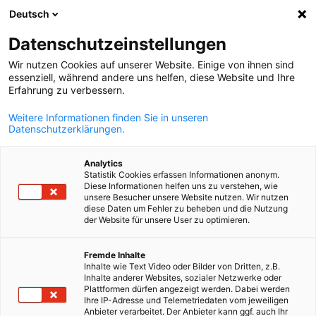
Deutsch
Búsqueda abie
Abri
Cer
Datenschutzeinstellungen
Wir nutzen Cookies auf unserer Website. Einige von ihnen sind
essenziell, während andere uns helfen, diese Website und Ihre
Erfahrung zu verbessern.
Weitere Informationen finden Sie in unseren
Datenschutzerklärungen.
Analytics
Statistik Cookies erfassen Informationen anonym.
Diese Informationen helfen uns zu verstehen, wie
© AHK Peru/Canva Pro
unsere Besucher unsere Website nutzen. Wir nutzen
Minería
diese Daten um Fehler zu beheben und die Nutzung
der Website für unsere User zu optimieren.
Spanish
Fremde Inhalte
La importancia del sector minero para el desarrollo del Perú es
Inhalte wie Text Video oder Bilder von Dritten, z.B.
innegable. Por las implicancias que trae consigo su desarrollo, 
Inhalte anderer Websites, sozialer Netzwerke oder
Plattformen dürfen angezeigt werden. Dabei werden
de suma que este se lleve a cabo de manera amigable y sosteni
Ihre IP-Adresse und Telemetriedaten vom jeweiligen
con el medioambiente, aplicando las nuevas tecnologías.
Anbieter verarbeitet. Der Anbieter kann ggf. auch Ihr