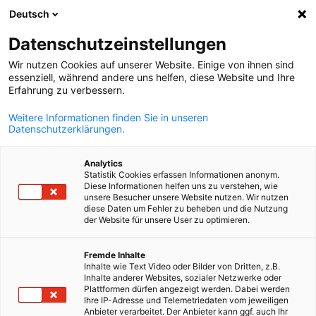
Deutsch
Búsqueda abie
Abri
Cer
Eventos
Datenschutzeinstellungen
Wir nutzen Cookies auf unserer Website. Einige von ihnen sind
La AHK Perú organiza periódicamente eventos y
essenziell, während andere uns helfen, diese Website und Ihre
Erfahrung zu verbessern.
actividades de diversa índole y eventos de networking co
el objetivo de mantener informados a sus socios y de
Weitere Informationen finden Sie in unseren
Datenschutzerklärungen.
apoyarlos a ampliar su red de contactos.
Analytics
Statistik Cookies erfassen Informationen anonym.
Diese Informationen helfen uns zu verstehen, wie
unsere Besucher unsere Website nutzen. Wir nutzen
diese Daten um Fehler zu beheben und die Nutzung
Mostrar filtros y clasificación
der Website für unsere User zu optimieren.
Opciones de filtro actualizadas correctamente
Spanish
Fremde Inhalte
Inhalte wie Text Video oder Bilder von Dritten, z.B.
Inhalte anderer Websites, sozialer Netzwerke oder
Plattformen dürfen angezeigt werden. Dabei werden
Ihre IP-Adresse und Telemetriedaten vom jeweiligen
Anbieter verarbeitet. Der Anbieter kann ggf. auch Ihr