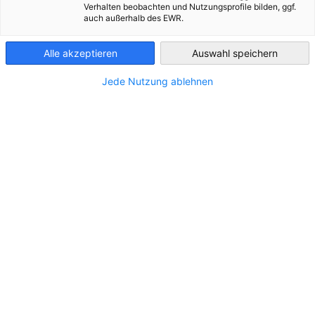
Verhalten beobachten und Nutzungsprofile bilden, ggf.
auch außerhalb des EWR.
Peru
Alle akzeptieren
Auswahl speichern
Jede Nutzung ablehnen
ColombiaPlast 2026 - feria internacional
para la industria del plástico y caucho
EVENTO
28.09.-02.10.26 | Bogotá, Colombia
FERIAS
PARTNER EVENT