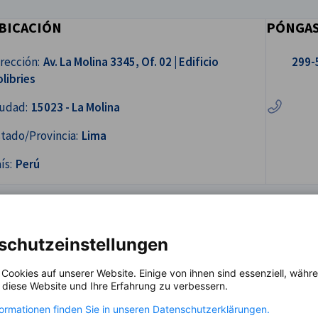
BICACIÓN
PÓNGAS
Llámenos.
rección:
Av. La Molina 3345, Of. 02 | Edificio
299-
libries
iudad:
15023 - La Molina
tado/Provincia:
Lima
ís:
Perú
schutzeinstellungen
 Cookies auf unserer Website. Einige von ihnen sind essenziell, wäh
, diese Website und Ihre Erfahrung zu verbessern.
os, explotación)
formationen finden Sie in unseren Datenschutzerklärungen.