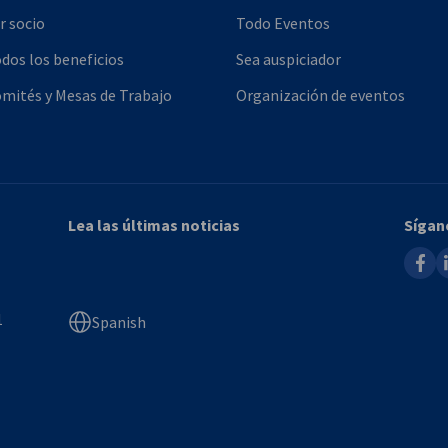
r socio
Todo Eventos
dos los beneficios
Sea auspiciador
mités y Mesas de Trabajo
Organización de eventos
Lea las últimas noticias
Sígan
faceb
l
1
Spanish