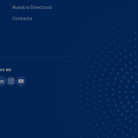
Nuestro Directorio
Contacto
os en
ook
inkedin
instagram
youtube