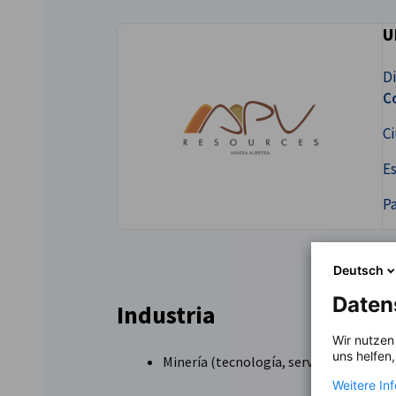
U
Peru
Di
Co
C
Es
Pa
Deutsch
Daten
Industria
Wir nutzen
uns helfen
Minería (tecnología, servicios e insum
Weitere In