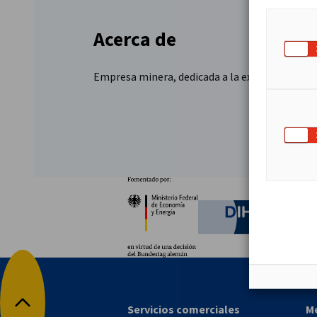
Acerca de
Empresa minera, dedicada a la extraccion de m
Socios
Ministerio Federal de Ec
German C
Servicios comerciales
M
Volver arriba