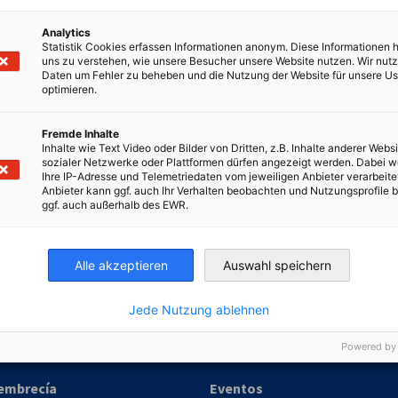
Analytics
Statistik Cookies erfassen Informationen anonym. Diese Informationen 
uns zu verstehen, wie unsere Besucher unsere Website nutzen. Wir nut
Daten um Fehler zu beheben und die Nutzung der Website für unsere Us
optimieren.
ineral oxidado de oro.
Fremde Inhalte
Inhalte wie Text Video oder Bilder von Dritten, z.B. Inhalte anderer Websi
sozialer Netzwerke oder Plattformen dürfen angezeigt werden. Dabei 
Ihre IP-Adresse und Telemetriedaten vom jeweiligen Anbieter verarbeite
Anbieter kann ggf. auch Ihr Verhalten beobachten und Nutzungsprofile b
ggf. auch außerhalb des EWR.
onomía y Energía
Chamber of Commerce and Industry
hamber of Commerce and Industry
AHK.de
Alle akzeptieren
Auswahl speichern
Germany Trade & In
Jede Nutzung ablehnen
Powered by
embrecía
Eventos