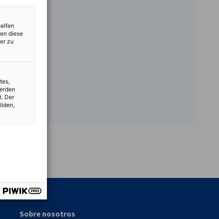
helfen
zen diese
er zu
tes,
werden
t. Der
ilden,
vest
Sobre nosotros