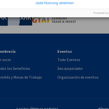
Jede Nutzung ablehnen
onomía y Energía
Powered by
Chamber of Commerce and Industry
hamber of Commerce and Industry
AHK.de
Germany Trade & In
embrecía
Eventos
r socio
Todo Eventos
dos los beneficios
Sea auspiciador
mités y Mesas de Trabajo
Organización de eventos
Lea las últimas noticias
Sígan