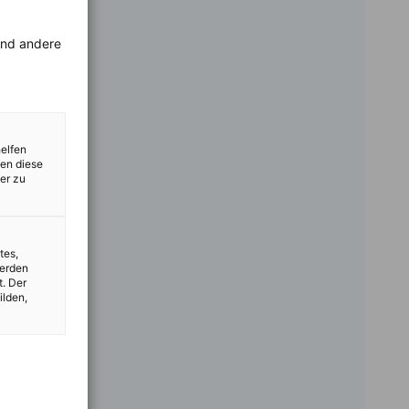
rend andere
helfen
zen diese
er zu
tes,
werden
t. Der
ilden,