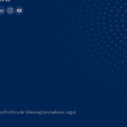
ook
inkedin
instagram
youtube
os
Política de Videovigilancia
Aviso Legal