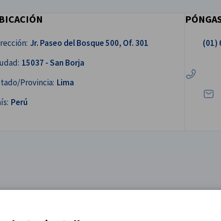
BICACIÓN
PÓNGAS
Llámenos.
rección:
Jr. Paseo del Bosque 500, Of. 301
(01)
¡Escr
iudad:
15037 - San Borja
tado/Provincia:
Lima
ís:
Perú