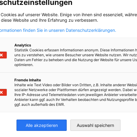
schutzeinstellungen
uctos, tecnología e insumos)
 Cookies auf unserer Website. Einige von ihnen sind essenziell, wäh
, diese Website und Ihre Erfahrung zu verbessern.
formationen finden Sie in unseren Datenschutzerklärungen.
Analytics
Statistik Cookies erfassen Informationen anonym. Diese Informationen 
uns zu verstehen, wie unsere Besucher unsere Website nutzen. Wir nut
des químicas para la industria, Anders es una empresa
Daten um Fehler zu beheben und die Nutzung der Website für unsere Us
s químicos de especialidad, ingredientes para alimentos,
optimieren.
ada en 1964 y con sede en Perú, actualmente opera en 9
s, tanto del sector industrial como de Life Science. Su
Fremde Inhalte
Inhalte wie Text Video oder Bilder von Dritten, z.B. Inhalte anderer Websi
nal le permite ofrecer a sus clientes un portafolio
sozialer Netzwerke oder Plattformen dürfen angezeigt werden. Dabei 
ios, respaldados por soporte técnico local especializado en
Ihre IP-Adresse und Telemetriedaten vom jeweiligen Anbieter verarbeite
Anbieter kann ggf. auch Ihr Verhalten beobachten und Nutzungsprofile b
ggf. auch außerhalb des EWR.
Alle akzeptieren
Auswahl speichern