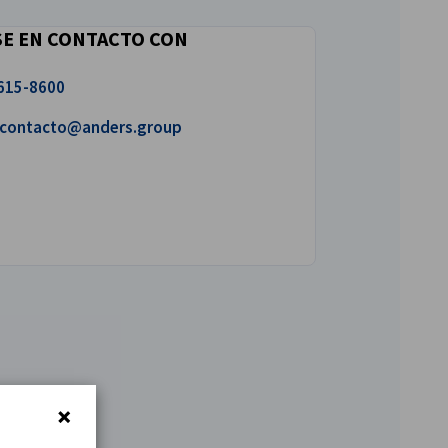
E EN CONTACTO CON
 615-8600
íbanos un correo!
contacto@anders.group