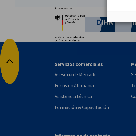
Socios
Ministerio Federal de Ec
German C
Servicios comerciales
M
Volver arriba
Asesoría de Mercado
Se
Ferias en Alemania
To
Asistencia técnica
Co
Formación & Capacitación
Información de contacto