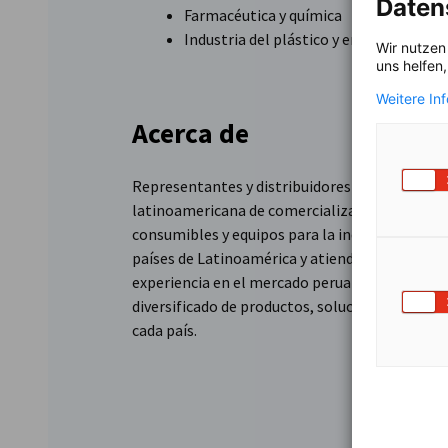
Daten
Farmacéutica y química
Industria del plástico y envases (prod
Wir nutzen
uns helfen
Weitere In
Acerca de
Representantes y distribuidores de especialida
latinoamericana de comercialización de insumo
consumibles y equipos para la industria. Fund
países de Latinoamérica y atiende a 12 mercado
experiencia en el mercado peruano e internacio
diversificado de productos, soluciones y servic
cada país.