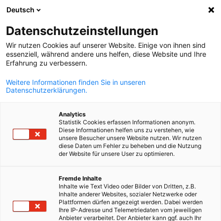
Deutsch
Búsqueda abie
Abri
Cer
Datenschutzeinstellungen
Wir nutzen Cookies auf unserer Website. Einige von ihnen sind
essenziell, während andere uns helfen, diese Website und Ihre
LISTA COMPLETA DE MIEMBROS
Erfahrung zu verbessern.
Weitere Informationen finden Sie in unseren
Datenschutzerklärungen.
AGUACONSERVE S.A.C.
Analytics
Statistik Cookies erfassen Informationen anonym.
www.aguaconserve.com
Diese Informationen helfen uns zu verstehen, wie
unsere Besucher unsere Website nutzen. Wir nutzen
diese Daten um Fehler zu beheben und die Nutzung
der Website für unsere User zu optimieren.
Spanish
Fremde Inhalte
Inhalte wie Text Video oder Bilder von Dritten, z.B.
Inhalte anderer Websites, sozialer Netzwerke oder
Plattformen dürfen angezeigt werden. Dabei werden
Ihre IP-Adresse und Telemetriedaten vom jeweiligen
Anbieter verarbeitet. Der Anbieter kann ggf. auch Ihr