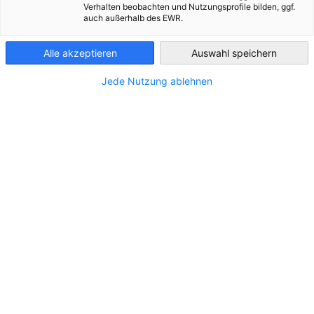
Verhalten beobachten und Nutzungsprofile bilden, ggf.
UBICACIÓN
auch außerhalb des EWR.
Peru
Dirección:
Av. Jorge Basadre Grohmann 825
Alle akzeptieren
Auswahl speichern
Ciudad:
15073 - San Isidro
Jede Nutzung ablehnen
Estado/Provincia:
Lima
País:
Perú
PÓNGASE EN CONTACTO CON
Llámenos.
988 390 061
Llámenos.
460-4453
¡Escríbanos un correo!
emendez@rcmannesmann.pe