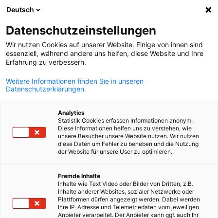
Deutsch
Búsqueda abie
Abri
Cer
Datenschutzeinstellungen
Wir nutzen Cookies auf unserer Website. Einige von ihnen sind
essenziell, während andere uns helfen, diese Website und Ihre
Erfahrung zu verbessern.
Weitere Informationen finden Sie in unseren
Datenschutzerklärungen.
Analytics
Statistik Cookies erfassen Informationen anonym.
Diese Informationen helfen uns zu verstehen, wie
@ AHK Peru
unsere Besucher unsere Website nutzen. Wir nutzen
diese Daten um Fehler zu beheben und die Nutzung
News
10/06/2025
der Website für unsere User zu optimieren.
Spanish
AHK Perú | Buscamos nuev@
Fremde Inhalte
Inhalte wie Text Video oder Bilder von Dritten, z.B.
Gerente de Innovación &
Inhalte anderer Websites, sozialer Netzwerke oder
Plattformen dürfen angezeigt werden. Dabei werden
Tecnología
Ihre IP-Adresse und Telemetriedaten vom jeweiligen
Anbieter verarbeitet. Der Anbieter kann ggf. auch Ihr