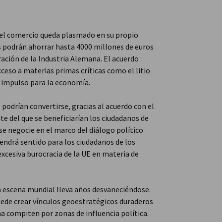
e el comercio queda plasmado en su propio
s podrán ahorrar hasta 4000 millones de euros
ración de la Industria Alemana. El acuerdo
ceso a materias primas críticas como el litio
n impulso para la economía.
odrían convertirse, gracias al acuerdo con el
e del que se beneficiarían los ciudadanos de
e negocie en el marco del diálogo político
tendrá sentido para los ciudadanos de los
excesiva burocracia de la UE en materia de
a escena mundial lleva años desvaneciéndose.
uede crear vínculos geoestratégicos duraderos
a compiten por zonas de influencia política.