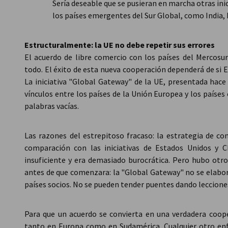
Sería deseable que se pusieran en marcha otras ini
los países emergentes del Sur Global, como India,
Estructuralmente: la UE no debe repetir sus errores
El acuerdo de libre comercio con los países del Mercosur
todo. El éxito de esta nueva cooperación dependerá de si 
La iniciativa "Global Gateway" de la UE, presentada hace
vínculos entre los países de la Unión Europea y los paíse
palabras vacías.
Las razones del estrepitoso fracaso: la estrategia de co
comparación con las iniciativas de Estados Unidos y 
insuficiente y era demasiado burocrática. Pero hubo otro 
antes de que comenzara: la "Global Gateway" no se elabor
países socios. No se pueden tender puentes dando leccione
Para que un acuerdo se convierta en una verdadera coope
tanto en Europa como en Sudamérica. Cualquier otro enf