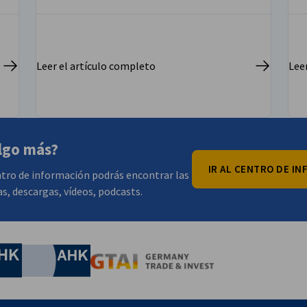
Leer el artículo completo
Lee
lgo más?
IR AL CENTRO DE I
tro de información podrás encontrar las
as, descargas, vídeos, podcasts.
onomía y Energía
Chamber of Commerce and Industry
hamber of Commerce and Industry
AHK.de
Germany Trade & In