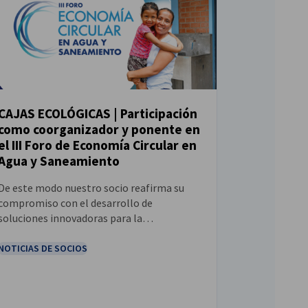
CAJAS ECOLÓGICAS | Participación
como coorganizador y ponente en
NOTICIAS
el III Foro de Economía Circular en
Agua y Saneamiento
De este modo nuestro socio reafirma su
compromiso con el desarrollo de
soluciones innovadoras para la
valorización de residuos y la transición
hacia una economía circular en el Perú.
NOTICIAS DE SOCIOS