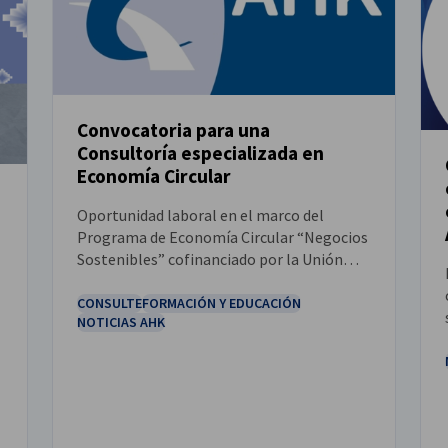
Convocatoria para una
Consultoría especializada en
NOTICIAS
Economía Circular
Oportunidad laboral en el marco del
Programa de Economía Circular “Negocios
Sostenibles” cofinanciado por la Unión
Europea y la cooperación alemana para el
desarrollo, implementada por la GIZ, a
CONSULTE
FORMACIÓN Y EDUCACIÓN
NOTICIAS AHK
través del Proyecto “Buena Gobernanza
Territorial”.
o