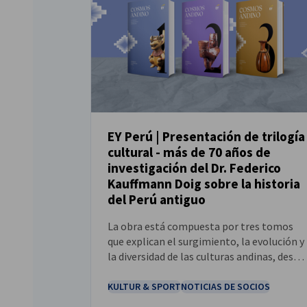
EY Perú | Presentación de trilogía
cultural - más de 70 años de
NOTICIAS
investigación del Dr. Federico
Kauffmann Doig sobre la historia
del Perú antiguo
La obra está compuesta por tres tomos
que explican el surgimiento, la evolución y
la diversidad de las culturas andinas, desde
sus orígenes más remotos hasta el apoge
del Imperio inca.
KULTUR & SPORT
NOTICIAS DE SOCIOS