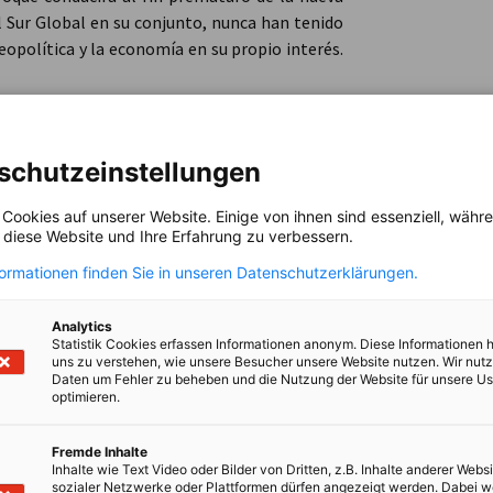
el Sur Global en su conjunto, nunca han tenido
opolítica y la economía en su propio interés.
Oliver Hermes es presidente y 
presidente de la junta directiv
honorario de la República de K
schutzeinstellungen
Westfalia, vicepresidente de l
 Cookies auf unserer Website. Einige von ihnen sind essenziell, wäh
y Oriente Medio (NUMOV), miembr
, diese Website und Ihre Erfahrung zu verbessern.
Fundación Empresas Familiares,
de la Asociación Alemana de Em
formationen finden Sie in unseren Datenschutzerklärungen.
la junta directiva de la Iniciat
África Subsahariana (SAFRI). Es
Analytics
Statistik Cookies erfassen Informationen anonym. Diese Informationen 
en medios independientes.
uns zu verstehen, wie unsere Besucher unsere Website nutzen. Wir nut
Daten um Fehler zu beheben und die Nutzung der Website für unsere Us
optimieren.
Fremde Inhalte
Inhalte wie Text Video oder Bilder von Dritten, z.B. Inhalte anderer Websi
sozialer Netzwerke oder Plattformen dürfen angezeigt werden. Dabei 