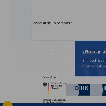
Leer el artículo completo
¿Buscar a
En nuestro cen
últimas notici
Socios
Ministerio Federal de Ec
German C