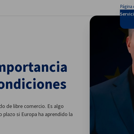
Página 
rar preferencias
Servic
mportancia
condiciones
do de libre comercio. Es algo
o plazo si Europa ha aprendido la