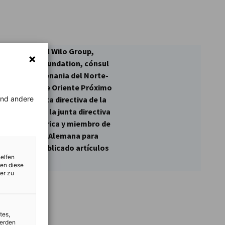
Global CEO del Wilo Group,
a de la Wilo-Foundation, cónsul
azajstán en Renania del Norte-
a Asociación de Oriente Próximo
rend andere
o de la junta directiva de la
 miembro de la junta directiva
presas en África y miembro de
iva Empresarial Alemana para
 autor y ha publicado artículos
helfen
zen diese
er zu
tes,
werden