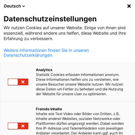
Deutsch
Suche öffnen
Navi
Ein
Datenschutzeinstellungen
Wir nutzen Cookies auf unserer Website. Einige von ihnen sind
essenziell, während andere uns helfen, diese Website und Ihre
Erfahrung zu verbessern.
Weitere Informationen finden Sie in unseren
Datenschutzerklärungen.
Analytics
Statistik Cookies erfassen Informationen anonym.
Diese Informationen helfen uns zu verstehen, wie
© GettyImages/Bloomberg Creative Photos
unsere Besucher unsere Website nutzen. Wir nutzen
diese Daten um Fehler zu beheben und die Nutzung
News
19/08/2025
der Website für unsere User zu optimieren.
Gute Aussichten für Solar- und
German
Fremde Inhalte
Inhalte wie Text Video oder Bilder von Dritten, z.B.
Windprojekte in Peru
Inhalte anderer Websites, sozialer Netzwerke oder
Plattformen dürfen angezeigt werden. Dabei werden
Ihre IP-Adresse und Telemetriedaten vom jeweiligen
Anbieter verarbeitet. Der Anbieter kann ggf. auch Ihr