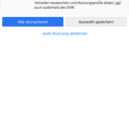
Verhalten beobachten und Nutzungsprofile bilden, ggf.
Die Dachorganisation DIHK mit Sitz in Berlin vereint
auch außerhalb des EWR.
heutzutage 150 Auslandshandelskammern (AHKs) in 93
Peru
Ländern und 79 Industrie- und Handelskammern (IHKs)...
Alle akzeptieren
Auswahl speichern
Jede Nutzung ablehnen
Weiter zu Mitglied werden"