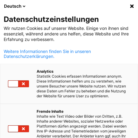
Deutsch
Suche öffnen
Navi
Ein
Datenschutzeinstellungen
Wir nutzen Cookies auf unserer Website. Einige von ihnen sind
Mitglieder
essenziell, während andere uns helfen, diese Website und Ihre
Erfahrung zu verbessern.
Weitere Informationen finden Sie in unseren
Mit ca. 300 Mitgliedern verfügt die AHK Peru über ein
Datenschutzerklärungen.
weit verzweigtes Netzwerk an Unternehmen und
Organisationen, die im deutsch-peruanischen
Analytics
Statistik Cookies erfassen Informationen anonym.
Wirtschaftsleben aktiv sind. Werden auch Sie Mitglied
Diese Informationen helfen uns zu verstehen, wie
unsere Besucher unsere Website nutzen. Wir nutzen
und profitieren Sie von unserer professionellen
diese Daten um Fehler zu beheben und die Nutzung
der Website für unsere User zu optimieren.
Unterstützung und einem starken B2B-Netzwerk.
German
Fremde Inhalte
Inhalte wie Text Video oder Bilder von Dritten, z.B.
Inhalte anderer Websites, sozialer Netzwerke oder
Plattformen dürfen angezeigt werden. Dabei werden
Mitglied werden
Ihre IP-Adresse und Telemetriedaten vom jeweiligen
Anbieter verarbeitet. Der Anbieter kann ggf. auch Ihr