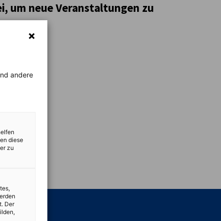
ei, um neue Veranstaltungen zu
rend andere
helfen
zen diese
er zu
vest
tes,
werden
t. Der
ilden,