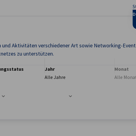
S
stellungen schließen
D
 und Aktivitäten verschiedener Art sowie Networking-Events
tnetzes zu unterstützen.
ungsstatus
Jahr
Monat
Alle Jahre
Alle Mona
t