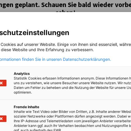
ungen geplant. Schauen Sie bald wieder vorb
sehen!
schutzeinstellungen
 Cookies auf unserer Website. Einige von ihnen sind essenziell, wäh
, diese Website und Ihre Erfahrung zu verbessern.
formationen finden Sie in unseren Datenschutzerklärungen.
Analytics
Statistik Cookies erfassen Informationen anonym. Diese Informationen 
uns zu verstehen, wie unsere Besucher unsere Website nutzen. Wir nut
irtschaft und Energie
Daten um Fehler zu beheben und die Nutzung der Website für unsere Us
Industrie- und Handelskammer
Industrie- und Handelskammer
AHK.de
optimieren.
Germany Trade & In
Fremde Inhalte
Inhalte wie Text Video oder Bilder von Dritten, z.B. Inhalte anderer Websi
sozialer Netzwerke oder Plattformen dürfen angezeigt werden. Dabei 
Ihre IP-Adresse und Telemetriedaten vom jeweiligen Anbieter verarbeite
Anbieter kann ggf. auch Ihr Verhalten beobachten und Nutzungsprofile b
ggf. auch außerhalb des EWR.