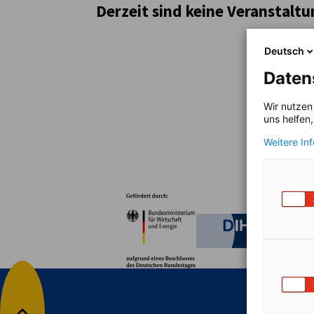
Derzeit sind keine Veranstalt
Peru
Deutsch
Daten
Wir nutzen
uns helfen
Weitere In
Partner
Bundesministerium für W
Deutsche 