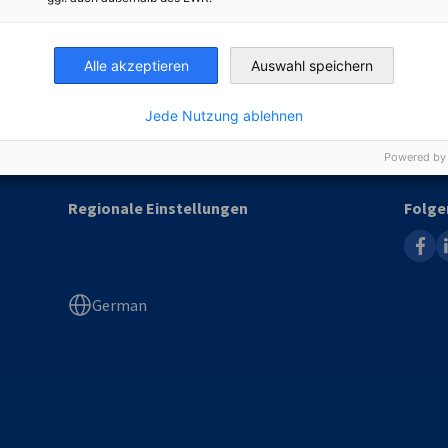
tgliedschaft
Events
tglied werden
All Events
Alle akzeptieren
Auswahl speichern
rteile der Mitgliedschaft
Sponsor werden
sschüsse & Arbeitsgruppen
Event Management
Jede Nutzung ablehnen
Powered by
Regionale Einstellungen
Folge
faceb
l
German