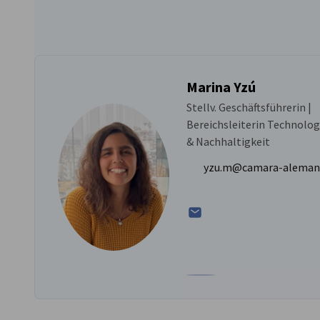
Marina Yzú
Stellv. Geschäftsführerin |
Bereichsleiterin Technolog
& Nachhaltigkeit
yzu.m@camara-alemana
Zum Profil von Marina Yzú 