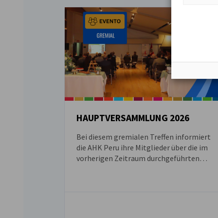
HAUPTVERSAMMLUNG 2026
Bei diesem gremialen Treffen informiert
VERANSTALTUNG
die AHK Peru ihre Mitglieder über die im
vorherigen Zeitraum durchgeführten
Aktivitäten. Außerdem erneuern die
Mitglieder ihren Vorstand, indem sie vier
neue Direktoren wählen.