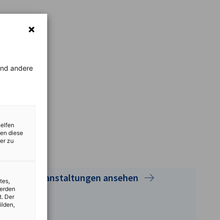
rend andere
helfen
zen diese
er zu
Alle Veranstaltungen ansehen
tes,
werden
t. Der
ilden,