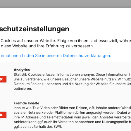
SINESS
schutzeinstellungen
 Cookies auf unserer Website. Einige von ihnen sind essenziell, wäh
, diese Website und Ihre Erfahrung zu verbessern.
formationen finden Sie in unseren Datenschutzerklärungen.
Analytics
Statistik Cookies erfassen Informationen anonym. Diese Informationen 
en
en
 Xing teilen
Kopiere URL zum Clipboard
uns zu verstehen, wie unsere Besucher unsere Website nutzen. Wir nut
Daten um Fehler zu beheben und die Nutzung der Website für unsere Us
optimieren.
ngen ansehen
Fremde Inhalte
Inhalte wie Text Video oder Bilder von Dritten, z.B. Inhalte anderer Websi
sozialer Netzwerke oder Plattformen dürfen angezeigt werden. Dabei 
Ihre IP-Adresse und Telemetriedaten vom jeweiligen Anbieter verarbeite
Anbieter kann ggf. auch Ihr Verhalten beobachten und Nutzungsprofile b
ggf. auch außerhalb des EWR.