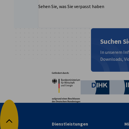
Sehen Sie, was Sie verpasst haben
Suchen Si
In unserem In
Downloads, Vid
Partner
Bundesministerium für W
Deutsche 
Dienstleistungen
Mi
Nach oben