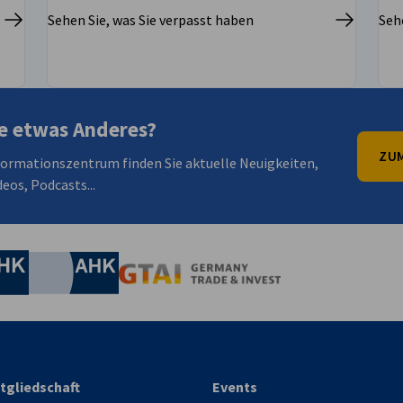
Sehen Sie, was Sie verpasst haben
Seh
e etwas Anderes?
ZUM
formationszentrum finden Sie aktuelle Neuigkeiten,
eos, Podcasts...
irtschaft und Energie
Industrie- und Handelskammer
Industrie- und Handelskammer
AHK.de
Germany Trade & In
tgliedschaft
Events