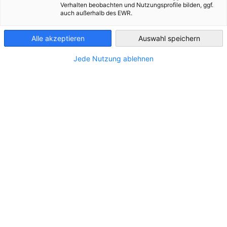
Verhalten beobachten und Nutzungsprofile bilden, ggf.
ALLE NEUIGKEITEN
AHK NEWS
BUSINESS PUBLIKATIONEN
DELEGA
auch außerhalb des EWR.
Peru
Alle akzeptieren
Auswahl speichern
Jede Nutzung ablehnen