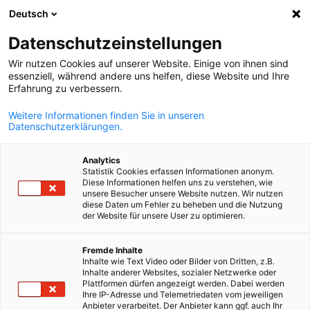
Deutsch
Suche öffnen
Navi
Ein
Newsroom:
Neuigkeiten
Datenschutzeinstellungen
Wir nutzen Cookies auf unserer Website. Einige von ihnen sind
Hier finden Sie Informationen zum deutsch-peruanischen
essenziell, während andere uns helfen, diese Website und Ihre
Erfahrung zu verbessern.
Wirtschafts- und Kulturbereich, sei es in Form von
elektronischen Newslettern, Nachrichten, herunterladbar
Weitere Informationen finden Sie in unseren
Datenschutzerklärungen.
Dateien, Videos oder interessanten Veröffentlichungen.
Analytics
Statistik Cookies erfassen Informationen anonym.
Diese Informationen helfen uns zu verstehen, wie
unsere Besucher unsere Website nutzen. Wir nutzen
diese Daten um Fehler zu beheben und die Nutzung
Filter und Sortierung anzeigen
der Website für unsere User zu optimieren.
Filteroptionen wurden erfolgreich aktualisiert
German
Fremde Inhalte
Inhalte wie Text Video oder Bilder von Dritten, z.B.
Inhalte anderer Websites, sozialer Netzwerke oder
Plattformen dürfen angezeigt werden. Dabei werden
Im Zusammenhang mit Neuigkeiten
Ihre IP-Adresse und Telemetriedaten vom jeweiligen
Anbieter verarbeitet. Der Anbieter kann ggf. auch Ihr